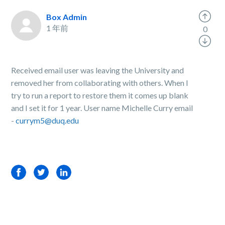
Box Admin
1 年前
0
Received email user was leaving the University and
removed her from collaborating with others. When I
try to run a report to restore them it comes up blank
and I set it for 1 year. User name Michelle Curry email
-
currym5@duq.edu
Facebook
Twitter
LinkedIn