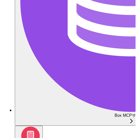
Box MCP