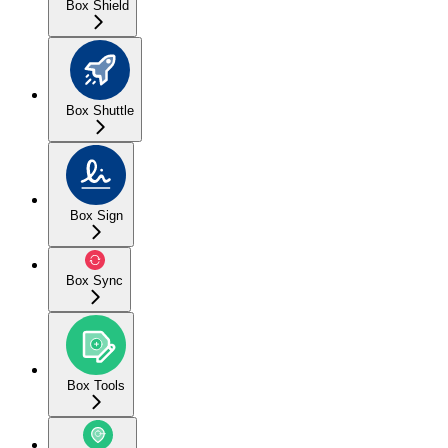
Box Shield
Box Shuttle
Box Sign
Box Sync
Box Tools