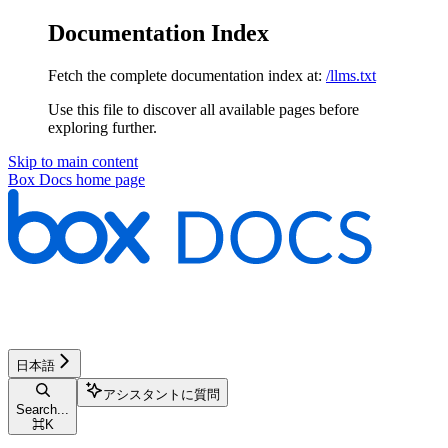
Documentation Index
Fetch the complete documentation index at:
/llms.txt
Use this file to discover all available pages before
exploring further.
Skip to main content
Box Docs
home page
日本語
アシスタントに質問
Search...
⌘
K