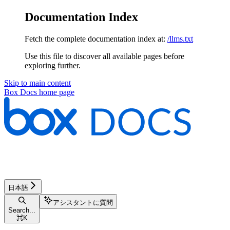
Documentation Index
Fetch the complete documentation index at:
/llms.txt
Use this file to discover all available pages before
exploring further.
Skip to main content
Box Docs
home page
日本語
アシスタントに質問
Search...
⌘
K