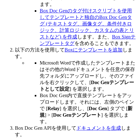
ます。
Box Doc Genのタグ付けスクリプトを使用
してテンプレートと独自のBox Doc Genタ
グ (テキストタグ、画像タグ、条件付きロ
ジック、計算ロジック、カスタムの表とリ
ストなど) を作成
します。また、
Box Signテ
ンプレートタグ
を含めることもできます。
以下の方法を使用して
Boxにテンプレートを追加
しま
す。
Microsoft Wordで作成したテンプレートまた
はその他のWordドキュメントを任意の保存
先フォルダにアップロードし、そのファイ
ルを右クリックして、[
Doc Genテンプレー
トとして設定
] を選択します。
Box Doc Gen内で直接テンプレートをアッ
プロードします。それには、左側のペイン
で [
Relay
] を選択し、[
Doc Gen
] タブで [
新
規
] > [
Doc Genテンプレート
] を選択しま
す。
Box Doc Gen APIを使用して
ドキュメントを生成
しま
す。