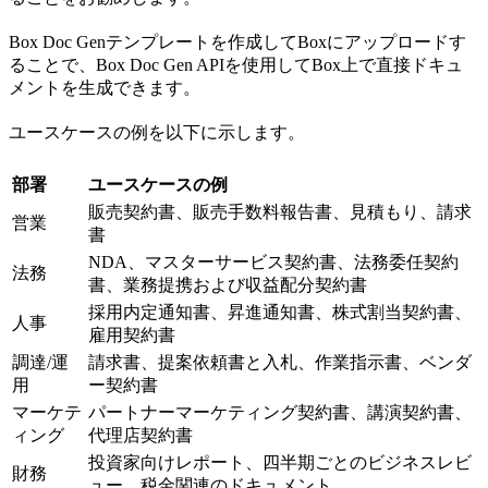
Box Doc Genテンプレートを作成してBoxにアップロードす
ることで、Box Doc Gen APIを使用してBox上で直接ドキュ
メントを生成できます。
ユースケースの例を以下に示します。
部署
ユースケースの例
販売契約書、販売手数料報告書、見積もり、請求
営業
書
NDA、マスターサービス契約書、法務委任契約
法務
書、業務提携および収益配分契約書
採用内定通知書、昇進通知書、株式割当契約書、
人事
雇用契約書
調達/運
請求書、提案依頼書と入札、作業指示書、ベンダ
用
ー契約書
マーケテ
パートナーマーケティング契約書、講演契約書、
ィング
代理店契約書
投資家向けレポート、四半期ごとのビジネスレビ
財務
ュー、税金関連のドキュメント