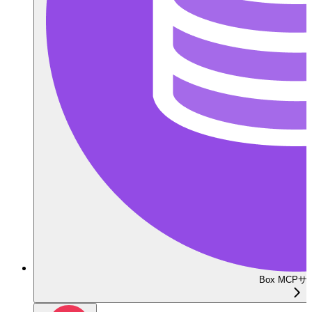
Box MCP