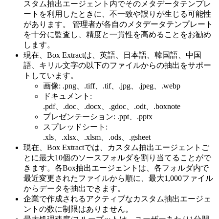
スタム抽出エージェント内でそのメタデータテンプレ
ートを利用したときに、不一致や誤りが生じる可能性
があります。 管理者が各自のメタデータテンプレート
を十分に監査し、精度と一貫性を高めることをお勧め
します。
現在、Box Extractは、英語、日本語、韓国語、中国
語、キリル文字の以下のファイルからの抽出をサポー
トしています。
画像: .png、.tiff、.tif、.jpg、.jpeg、.webp
ドキュメント:
.pdf、.doc、.docx、.gdoc、.odt、.boxnote
プレゼンテーション: .ppt、.pptx
スプレッドシート:
.xls、.xlsx、.xlsm、.ods、.gsheet
現在、Box Extractでは、カスタム抽出エージェントご
とに最大10個のソースフォルダを割り当てることがで
きます。各Box抽出エージェントは、各フォルダ内で
最近変更されたファイルから順に、最大1,000ファイル
からデータを抽出できます。
企業で作成されるアクティブなカスタム抽出エージェ
ントの数に制限はありません。