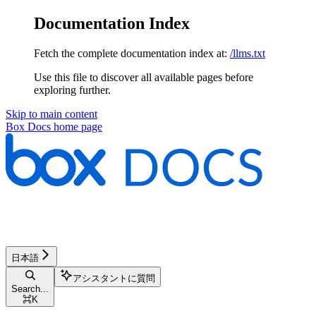
Documentation Index
Fetch the complete documentation index at:
/llms.txt
Use this file to discover all available pages before
exploring further.
Skip to main content
Box Docs
home page
日本語
アシスタントに質問
Search...
⌘
K