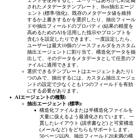
ェントを使用すると、ユーザーはあらかじめ定義
されたメタデータテンプレート、Box抽出エージ
ェント (標準/強化)、既存のメタデータ値を維持
するか上書きするかを選択したり、抽出フィール
ドや抽出フィールドのプロパティ (結果の精度を
高めるためのAIを活用した指示やプロンプトを
含む) を設定したりできます。 一度設定したら、
ユーザーは最大10個のソースフォルダをカスタム
抽出エージェントに割り当て、構造化データを抽
出して、そのデータをメタデータとして任意のフ
ァイルに適用できます。
選択できるテンプレートはエージェントあたり1
つのみで、抽出するには、カスタム抽出エージェ
ントの設定で少なくとも1つのフィールドを有効
にする必要があります。
AIエージェントの種類:
抽出エージェント (標準):
構造化ファイルまたは半構造化ファイルを
大量に扱えるよう最適化されています。 一
貫したレイアウト (請求書など) と可変構造
(メールなど) をどちらもサポートします。
50ページ以内、抽出フィールド20未満の構