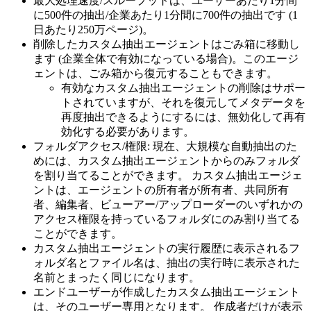
最大処理速度/スループットは、ユーザーあたり1分間
に500件の抽出/企業あたり1分間に700件の抽出です (1
日あたり250万ページ)。
削除したカスタム抽出エージェントはごみ箱に移動し
ます (企業全体で有効になっている場合)。このエージ
ェントは、ごみ箱から復元することもできます。
有効なカスタム抽出エージェントの削除はサポー
トされていますが、それを復元してメタデータを
再度抽出できるようにするには、無効化して再有
効化する必要があります。
フォルダアクセス/権限: 現在、大規模な自動抽出のた
めには、カスタム抽出エージェントからのみフォルダ
を割り当てることができます。 カスタム抽出エージェ
ントは、エージェントの所有者が所有者、共同所有
者、編集者、ビューアー/アップローダーのいずれかの
アクセス権限を持っているフォルダにのみ割り当てる
ことができます。
カスタム抽出エージェントの実行履歴に表示されるフ
ォルダ名とファイル名は、抽出の実行時に表示された
名前とまったく同じになります。
エンドユーザーが作成したカスタム抽出エージェント
は、そのユーザー専用となります。 作成者だけが表示