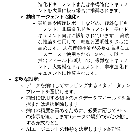
造化ドキュメントまたは半構造化ドキュメ
ントを大量に扱う場合に推奨されます。
抽出エージェント (強化):
契約書や臨床レポートなどの、複雑なドキ
ュメント、非構造化ドキュメント、長いド
キュメント向けに設計されています。 高度
な推論を使用して、精度と透明性をさらに
高めます。 思考連鎖推論が必要な高度なユ
ースケースで使用される、50ページ以上、
抽出フィールド20以上の、複雑なドキュメ
ント、大規模なドキュメント、非構造化ド
キュメントに推奨されます。
柔軟な設定:
データを抽出してマッピングするメタデータテン
プレートを選択します。
抽出に使用する個々のメタデータフィールドを選
択または選択解除します。
抽出の精度を高めるために、必要に応じてAIへ
の指示を追加します (データの場所の指定や想定
する形式など)。
AIエージェントの種類を決定します (標準/強