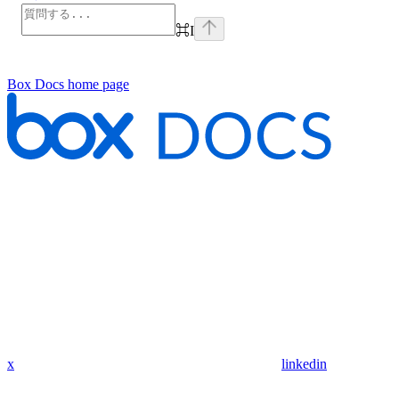
⌘
I
Box Docs
home page
x
linkedin