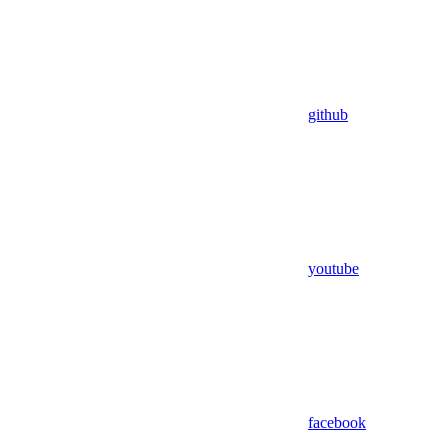
github
youtube
facebook