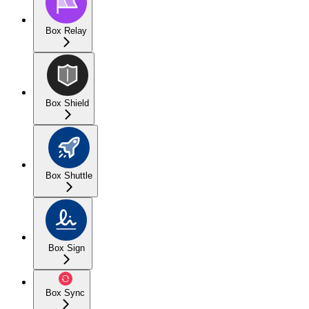
Box Relay
Box Shield
Box Shuttle
Box Sign
Box Sync