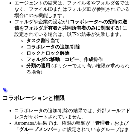
エージェントの結果は、ファイル名やフォルダ名では
なく、ファイルIDまたはフォルダIDが参照されている
場合にのみ機能します。
フォルダや企業の設定が [
コラボレータへの招待の送
信をフォルダ所有者と共同所有者のみに制限する
] に
設定されている場合は、以下の結果が失敗します。
タスク割り当て
コラボレータの追加/削除
ロック
と
ロック解除
フォルダの移動
、
コピー
、
作成
操作
分類の適用
(ポリシーでより高い権限が求められ
る場合)
コラボレーションと権限
コラボレータの追加/削除の結果では、外部メールアド
レスがサポートされていません。
Automateの結果では、権限の種類が「
管理者
」および
「
グループメンバー
」に設定されているグループはま