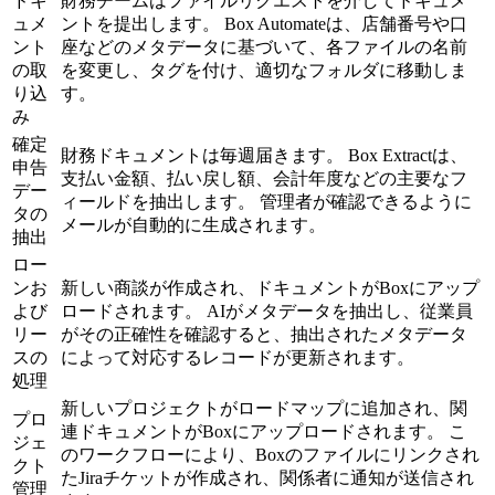
ドキ
財務チームはファイルリクエストを介してドキュメ
ュメ
ントを提出します。 Box Automateは、店舗番号や口
ント
座などのメタデータに基づいて、各ファイルの名前
の取
を変更し、タグを付け、適切なフォルダに移動しま
り込
す。
み
確定
財務ドキュメントは毎週届きます。 Box Extractは、
申告
支払い金額、払い戻し額、会計年度などの主要なフ
デー
ィールドを抽出します。 管理者が確認できるように
タの
メールが自動的に生成されます。
抽出
ロー
ンお
新しい商談が作成され、ドキュメントがBoxにアップ
よび
ロードされます。 AIがメタデータを抽出し、従業員
リー
がその正確性を確認すると、抽出されたメタデータ
スの
によって対応するレコードが更新されます。
処理
新しいプロジェクトがロードマップに追加され、関
プロ
連ドキュメントがBoxにアップロードされます。 こ
ジェ
のワークフローにより、Boxのファイルにリンクされ
クト
たJiraチケットが作成され、関係者に通知が送信され
管理