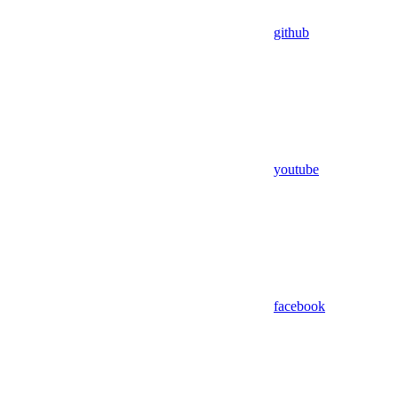
github
youtube
facebook