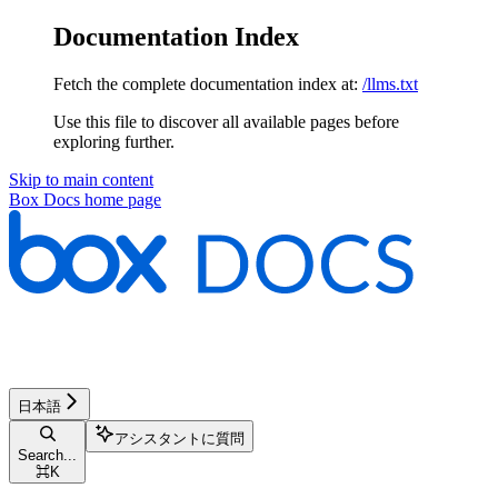
Documentation Index
Fetch the complete documentation index at:
/llms.txt
Use this file to discover all available pages before
exploring further.
Skip to main content
Box Docs
home page
日本語
アシスタントに質問
Search...
⌘
K