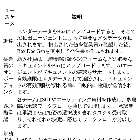
ユー
スケ
説明
ース
ベンダーデータをBoxにアップロードすると、そこで
AI抽出エージェントによって重要なメタデータが抽
調達
出されます。 抽出された値を従業員が確認した後、
Box Doc Genを使用して発注書が作成されます。
従業
新入社員は、運転免許証やI-9フォームなどの必要な
員の
ドキュメントをBoxにアップロードします。 AIエー
オン
ジェントがドキュメントの確認をサポートします。
ボー
有効期限はメタデータとして追跡され、ドキュメン
ディ
トの有効期限が切れる前に自動的に通知が送信され
ング
ます。
各チームはSOPやマーケティング資料を作成し、多段
多段
階の承認ワークフローを通じて処理します。 承認者
階承
は承認または拒否の選択肢を含むタスクを受け取
認
り、それぞれの決定に応じてワークフローが分岐し
ます。
財務