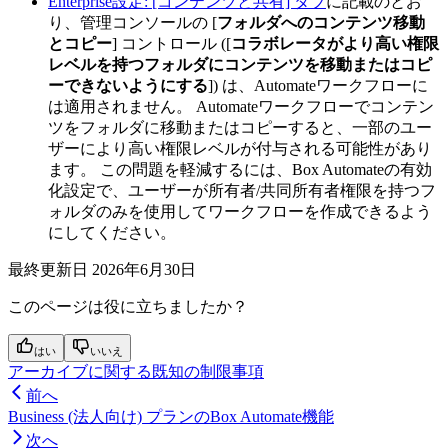
Enterprise設定: [コンテンツと共有] タブ
に記載のとお
り、管理コンソールの [
フォルダへのコンテンツ移動
とコピー
] コントロール ([
コラボレータがより高い権限
レベルを持つフォルダにコンテンツを移動またはコピ
ーできないようにする
]) は、Automateワークフローに
は適用されません。 Automateワークフローでコンテン
ツをフォルダに移動またはコピーすると、一部のユー
ザーにより高い権限レベルが付与される可能性があり
ます。 この問題を軽減するには、Box Automateの有効
化設定で、ユーザーが所有者/共同所有者権限を持つフ
ォルダのみを使用してワークフローを作成できるよう
にしてください。
最終更新日
2026年6月30日
このページは役に立ちましたか？
はい
いいえ
アーカイブに関する既知の制限事項
前へ
Business (法人向け) プランのBox Automate機能
次へ