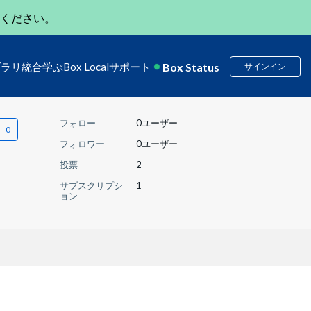
ください。
Box Status
ブラリ
統合
学ぶ
Box Local
サポート
サインイン
フォロー
0ユーザー
フォロワー
0ユーザー
投票
2
サブスクリプシ
1
ョン