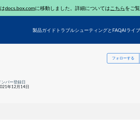
は
docs.box.com
に移動しました。詳細については
こちら
をご覧
製品ガイド
トラブルシューティングとFAQ
AIライ
フォローする
メンバー登録日
2021年12月14日