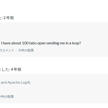
:
2 年前
 I have about 100 tabs open sending me in a loop?
のコメント
0 件の投票
した:
4 年前
 and Apache Log4j
0 件の投票