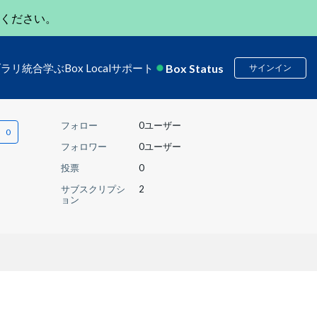
ください。
Box Status
ブラリ
統合
学ぶ
Box Local
サポート
サインイン
フォロー
0ユーザー
フォロワー
0ユーザー
投票
0
サブスクリプシ
2
ョン