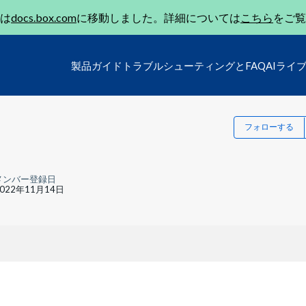
は
docs.box.com
に移動しました。詳細については
こちら
をご覧
製品ガイド
トラブルシューティングとFAQ
AIライ
フォローする
メンバー登録日
2022年11月14日