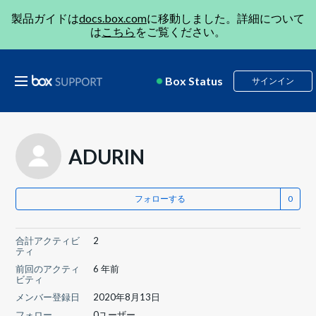
製品ガイドは
docs.box.com
に移動しました。詳細について
は
こちら
をご覧ください。
Box Status
サインイン
ADURIN
フォローする
合計アクティビ
2
ティ
前回のアクティ
6 年前
ビティ
メンバー登録日
2020年8月13日
フォロー
0ユーザー