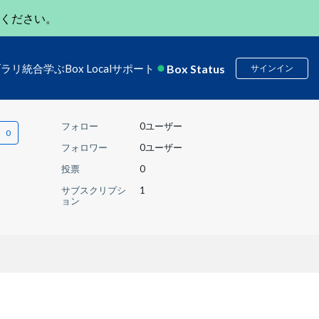
ください。
Box Status
ブラリ
統合
学ぶ
Box Local
サポート
サインイン
フォロー
0ユーザー
フォロワー
0ユーザー
投票
0
サブスクリプシ
1
ョン