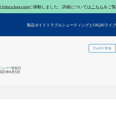
は
docs.box.com
に移動しました。詳細については
こちら
をご覧
製品ガイド
トラブルシューティングとFAQ
AIライ
フォローする
メンバー登録日
2021年6月5日