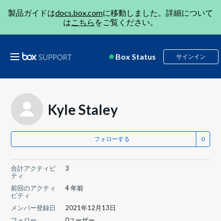
製品ガイドは
docs.box.com
に移動しました。詳細について
は
こちら
をご覧ください。
Box Status
サインイン
Kyle Staley
フォローする
合計アクティビ
3
ティ
前回のアクティ
4 年前
ビティ
メンバー登録日
2021年12月13日
フォロー
0ユーザー