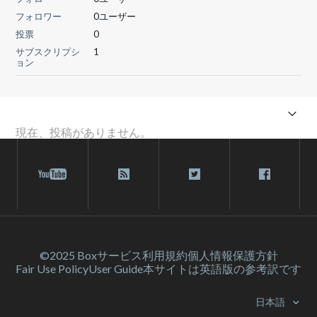
フォロワー
0ユーザー
投票
0
サブスクリプシ
1
ョン
現在、投稿がありません。
©2025 Box
サービス利⽤規約
個人情報保護方針
Fair Use Policy
User Guide
本サイトは英語版の参考訳です
日本語