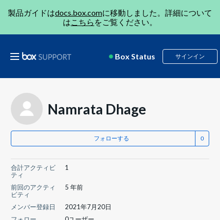
製品ガイドは
docs.box.com
に移動しました。詳細について
は
こちら
をご覧ください。
Box Status
サインイン
Namrata Dhage
フォローする
合計アクティビ
1
ティ
前回のアクティ
5 年前
ビティ
メンバー登録日
2021年7月20日
フォロー
0ユーザー