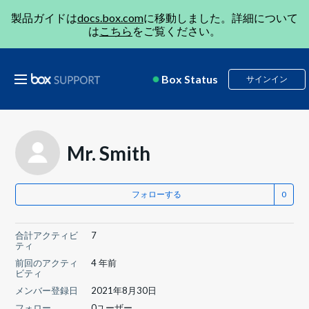
製品ガイドは
docs.box.com
に移動しました。詳細について
は
こちら
をご覧ください。
Box Status
サインイン
Mr. Smith
フォローする
合計アクティビ
7
ティ
前回のアクティ
4 年前
ビティ
メンバー登録日
2021年8月30日
フォロー
0ユーザー