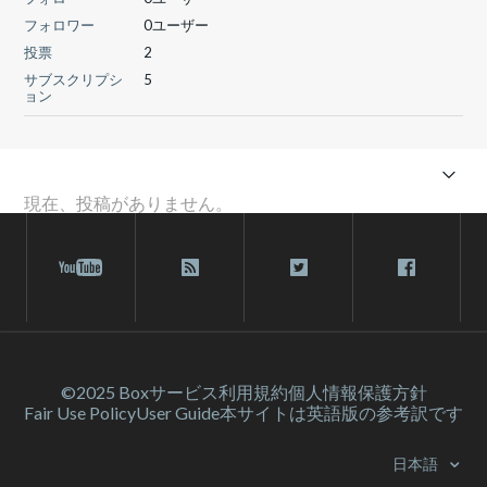
フォロワー
0ユーザー
投票
2
サブスクリプシ
5
ョン
現在、投稿がありません。
©2025 Box
サービス利⽤規約
個人情報保護方針
Fair Use Policy
User Guide
本サイトは英語版の参考訳です
日本語