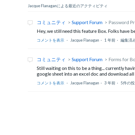
Jacque Flanaganによる最近のアクティビティ
コミュニティ
Support Forum
Password Pr
Hey, we still need this feature Box. Folks have 
コメントを表示
Jacque Flanagan
1 年前
編集済
コミュニティ
Support Forum
Forms for B
Still waiting on this to be a thing... currently 
google sheet into an excel doc and download all 
コメントを表示
Jacque Flanagan
3 年前
5件の投