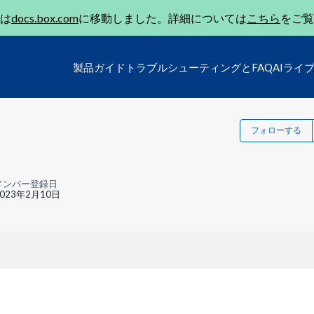
は
docs.box.com
に移動しました。詳細については
こちら
をご覧
製品ガイド
トラブルシューティングとFAQ
AIライ
フォローする
メンバー登録日
2023年2月10日