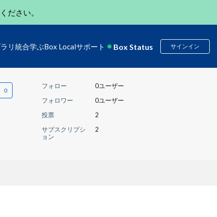
ください。
Box Status
ブラリ
統合
学ぶ
Box Local
サポート
サインイン
フォロー
0ユーザー
フォロワー
0ユーザー
投票
2
サブスクリプシ
2
ョン