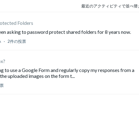
最近のアクティビティで並べ替
otected Folders
been asking to password protect shared folders for 8 years now.
み
2件の投票
ox?
having to use a Google Form and regularly copy my responses from a
the uploaded images on the form t...
票