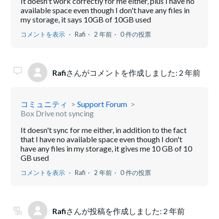
It doesn't work correctly for me either, plus I have no
available space even though I don't have any files in
my storage, it says 10GB of 10GB used
コメントを表示
Rafi
2 年前
0 件の投票
Rafi
さんがコメントを作成しました:
2 年前
コミュニティ
Support Forum
Box Drive not syncing
It doesn't sync for me either, in addition to the fact
that I have no available space even though I don't
have any files in my storage, it gives me 10 GB of 10
GB used
コメントを表示
Rafi
2 年前
0 件の投票
Rafi
さんが投稿を作成しました:
2 年前