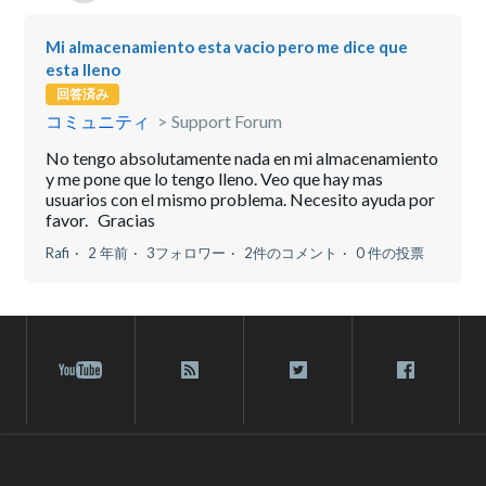
Mi almacenamiento esta vacio pero me dice que
esta lleno
回答済み
コミュニティ
Support Forum
No tengo absolutamente nada en mi almacenamiento
y me pone que lo tengo lleno. Veo que hay mas
usuarios con el mismo problema. Necesito ayuda por
favor. Gracias
Rafi
2 年前
3フォロワー
2件のコメント
0 件の投票