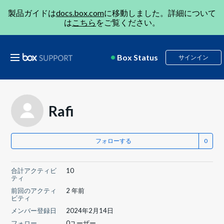
製品ガイドは
docs.box.com
に移動しました。詳細について
は
こちら
をご覧ください。
Box Status
サインイン
Rafi
フォローする
合計アクティビ
10
ティ
前回のアクティ
2 年前
ビティ
メンバー登録日
2024年2月14日
フォロー
0ユーザー