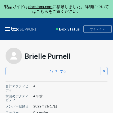
製品ガイドは
docs.box.com
に移動しました。詳細について
は
こちら
をご覧ください。
Box Status
サインイン
Brielle Purnell
フォローする
合計アクティビ
4
ティ
前回のアクティ
4 年前
ビティ
メンバー登録日
2022年2月17日
フォロー
0ユーザー