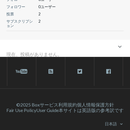
フォロワー
0ユーザー
投票
2
サブスクリプシ
2
ョン
現在、投稿がありません。
©2025 Box
サービス利⽤規約
個人情報保護方針
Fair Use Policy
User Guide
本サイトは英語版の参考訳です
日本語