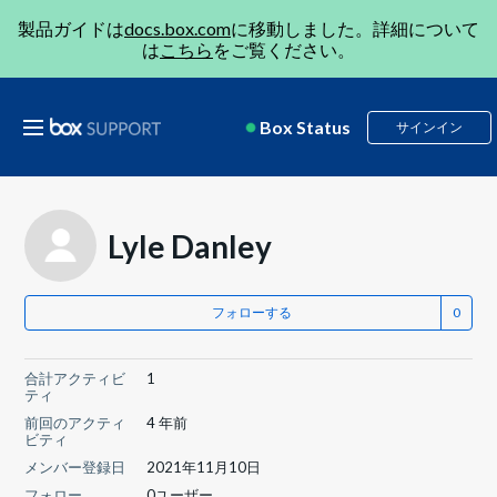
製品ガイドは
docs.box.com
に移動しました。詳細について
は
こちら
をご覧ください。
Box Status
サインイン
Lyle Danley
フォローする
合計アクティビ
1
ティ
前回のアクティ
4 年前
ビティ
メンバー登録日
2021年11月10日
フォロー
0ユーザー