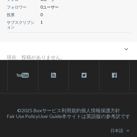
フォロワー
0ユーザー
投票
0
サブスクリプシ
1
ョン
現在、投稿がありません。
©2025 Box
サービス利⽤規約
個人情報保護方針
Fair Use Policy
User Guide
本サイトは英語版の参考訳です
日本語