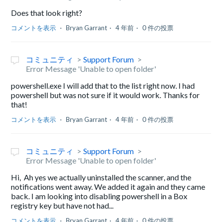
Does that look right?
コメントを表示
Bryan Garrant
4 年前
0 件の投票
コミュニティ
Support Forum
Error Message 'Unable to open folder'
powershell.exe I will add that to the list right now. I had
powershell but was not sure if it would work. Thanks for
that!
コメントを表示
Bryan Garrant
4 年前
0 件の投票
コミュニティ
Support Forum
Error Message 'Unable to open folder'
Hi, Ah yes we actually uninstalled the scanner, and the
notifications went away. We added it again and they came
back. I am looking into disabling powershell in a Box
registry key but have not had...
コメントを表示
Bryan Garrant
4 年前
0 件の投票