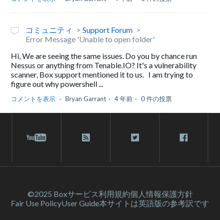
コミュニティ
Support Forum
Error Message 'Unable to open folder'
Hi, We are seeing the same issues. Do you by chance run
Nessus or anything from Tenable.IO? It's a vulnerability
scanner, Box support mentioned it to us. I am trying to
figure out why powershell ...
コメントを表示
Bryan Garrant
4 年前
0 件の投票
©2025 Box
サービス利⽤規約
個人情報保護方針
Fair Use Policy
User Guide
本サイトは英語版の参考訳です