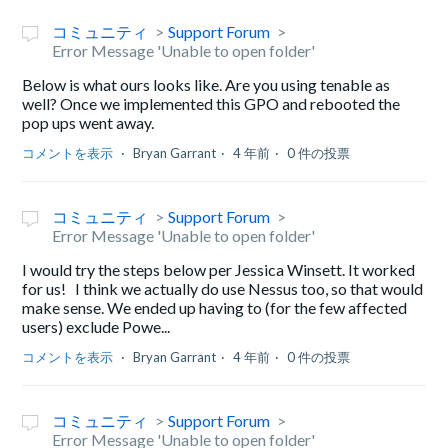
コミュニティ
Support Forum
Error Message 'Unable to open folder'
Below is what ours looks like. Are you using tenable as
well? Once we implemented this GPO and rebooted the
pop ups went away.
コメントを表示
Bryan Garrant
4 年前
0 件の投票
コミュニティ
Support Forum
Error Message 'Unable to open folder'
I would try the steps below per Jessica Winsett. It worked
for us! I think we actually do use Nessus too, so that would
make sense. We ended up having to (for the few affected
users) exclude Powe...
コメントを表示
Bryan Garrant
4 年前
0 件の投票
コミュニティ
Support Forum
Error Message 'Unable to open folder'