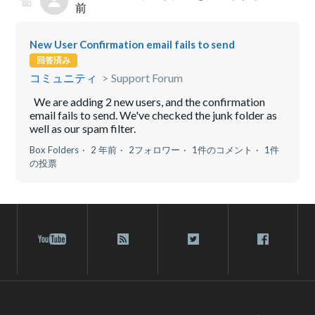
前
New User Confirmation email fails to send
回答済み
コミュニティ
Support Forum
We are adding 2 new users, and the confirmation
email fails to send. We've checked the junk folder as
well as our spam filter.
Box Folders
2 年前
2フォロワー
1件のコメント
1件
の投票