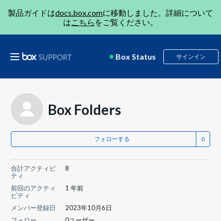
製品ガイドは
docs.box.com
に移動しました。詳細について
は
こちら
をご覧ください。
Box Status
サインイン
Box Folders
フォローする
合計アクティビ
8
ティ
前回のアクティ
1 年前
ビティ
メンバー登録日
2023年10月6日
フォロー
0ユーザー