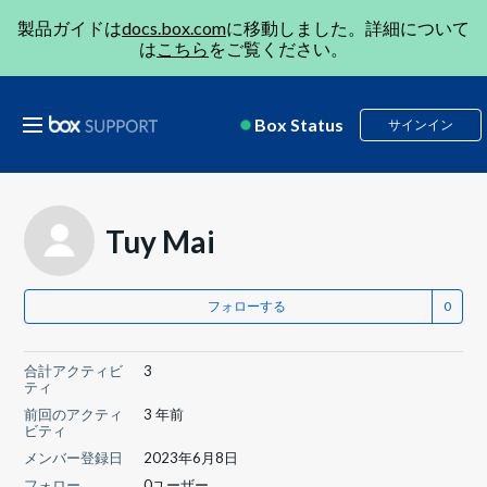
製品ガイドは
docs.box.com
に移動しました。詳細について
は
こちら
をご覧ください。
Box Status
サインイン
Tuy Mai
フォローする
合計アクティビ
3
ティ
前回のアクティ
3 年前
ビティ
メンバー登録日
2023年6月8日
フォロー
0ユーザー