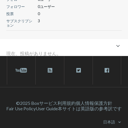
フォロワー
0ユーザー
投票
0
サブスクリプシ
3
ョン
現在、投稿がありません。
©2025 Box
サービス利⽤規約
個人情報保護方針
Fair Use Policy
User Guide
本サイトは英語版の参考訳です
日本語