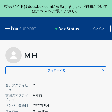
製品ガイドは
docs.box.com
に移動しました。詳細について
は
こちら
をご覧ください。
Box Status
サインイン
M H
フォローする
合計アクティビ
2
ティ
前回のアクティ
4 年前
ビティ
メンバー登録日
2022年8月5日
フォロー
0ユーザー