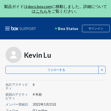
製品ガイドは
docs.box.com
に移動しました。詳細について
は
こちら
をご覧ください。
Box Status
サインイン
Kevin Lu
フォローする
合計アクティビ
6
ティ
前回のアクティ
4 年前
ビティ
メンバー登録日
2022年1月21日
フォロー
0ユーザー