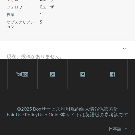
フォロワー
0ユーザー
投票
1
サブスクリプシ
5
ョン
現在、投稿がありません。
©2025 Box
サービス利⽤規約
個人情報保護方針
Fair Use Policy
User Guide
本サイトは英語版の参考訳です
日本語