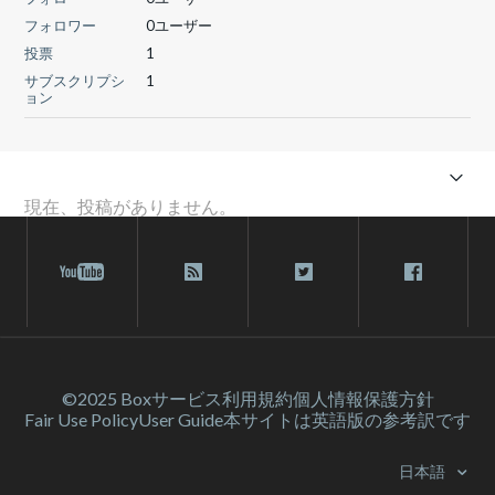
フォロワー
0ユーザー
投票
1
サブスクリプシ
1
ョン
現在、投稿がありません。
©2025 Box
サービス利⽤規約
個人情報保護方針
Fair Use Policy
User Guide
本サイトは英語版の参考訳です
日本語