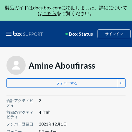
製品ガイドは
docs.box.com
に移動しました。詳細について
は
こちら
をご覧ください。
Box Status
サインイン
Amine Aboufirass
フォローする
合計アクティビ
2
ティ
前回のアクティ
4 年前
ビティ
メンバー登録日
2021年12月1日
フォロー
0ユーザー