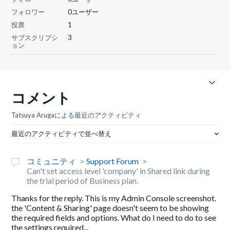
フォロワー
0ユーザー
投票
1
サブスクリプシ
3
ョン
コメント
Tatsuya Arugaによる最近のアクティビティ
最近のアクティビティで並べ替え
コミュニティ
Support Forum
Can't set access level 'company' in Shared link during
the trial period of Business plan.
Thanks for the reply. This is my Admin Console screenshot.
the 'Content & Sharing' page doesn't seem to be showing
the required fields and options. What do I need to do to see
the settings required...