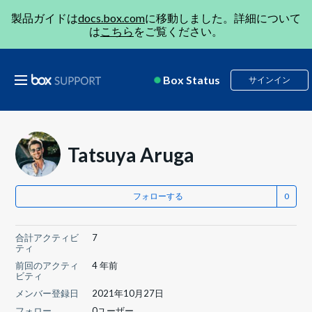
製品ガイドは
docs.box.com
に移動しました。詳細について
は
こちら
をご覧ください。
Box Status
サインイン
Tatsuya Aruga
フォローする
合計アクティビ
7
ティ
前回のアクティ
4 年前
ビティ
メンバー登録日
2021年10月27日
フォロー
0ユーザー