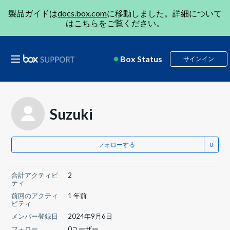
製品ガイドは
docs.box.com
に移動しました。詳細について
は
こちら
をご覧ください。
Box Status
サインイン
Suzuki
フォローする
合計アクティビ
2
ティ
前回のアクティ
1 年前
ビティ
メンバー登録日
2024年9月6日
フォロー
0ユーザー