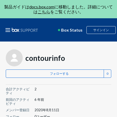
製品ガイドは
docs.box.com
に移動しました。詳細について
は
こちら
をご覧ください。
Box Status
サインイン
contourinfo
フォローする
合計アクティビ
2
ティ
前回のアクティ
6 年前
ビティ
メンバー登録日
2020年8月11日
フォロー
0ユーザー