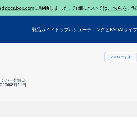
は
docs.box.com
に移動しました。詳細については
こちら
をご覧
製品ガイド
トラブルシューティングとFAQ
AIライ
フォローする
メンバー登録日
2020年8月11日