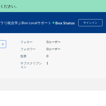
ください。
Box Status
ブラリ
統合
学ぶ
Box Local
サポート
サインイン
フォロー
0ユーザー
フォロワー
0ユーザー
投票
0
サブスクリプシ
1
ョン