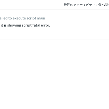
最近のアクティビティで並べ替
 failed to execute script main
t is showing script,fatal error.