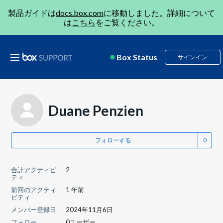
製品ガイドは
docs.box.com
に移動しました。詳細について
は
こちら
をご覧ください。
Box Status
サインイン
Duane Penzien
フォローする
合計アクティビ
2
ティ
前回のアクティ
1 年前
ビティ
メンバー登録日
2024年11月6日
フォロー
0ユーザー