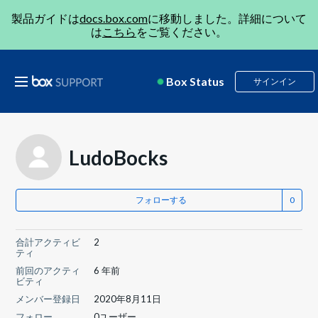
製品ガイドは
docs.box.com
に移動しました。詳細について
は
こちら
をご覧ください。
Box Status
サインイン
LudoBocks
フォローする
合計アクティビ
2
ティ
前回のアクティ
6 年前
ビティ
メンバー登録日
2020年8月11日
フォロー
0ユーザー