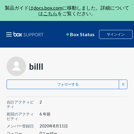
製品ガイドは
docs.box.com
に移動しました。詳細について
は
こちら
をご覧ください。
Box Status
サインイン
billl
フォローする
合計アクティビ
2
ティ
前回のアクティ
6 年前
ビティ
メンバー登録日
2020年8月11日
フォロー
0ユーザー