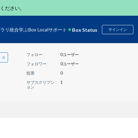
ください。
Box Status
ブラリ
統合
学ぶ
Box Local
サポート
サインイン
フォロー
0ユーザー
フォロワー
0ユーザー
投票
0
サブスクリプシ
1
ョン