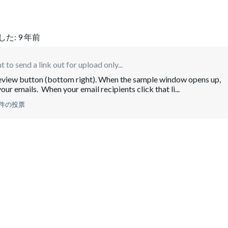
した:
9 年前
 to send a link out for upload only...
review button (bottom right). When the sample window opens up,
your emails. When your email recipients click that li...
 件の投票