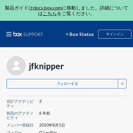
製品ガイドは
docs.box.com
に移動しました。詳細について
は
こちら
をご覧ください。
Box Status
サインイン
jfknipper
フォローする
合計アクティビ
3
ティ
前回のアクティ
6 年前
ビティ
メンバー登録日
2020年8月1日
フォロー
0ユーザー