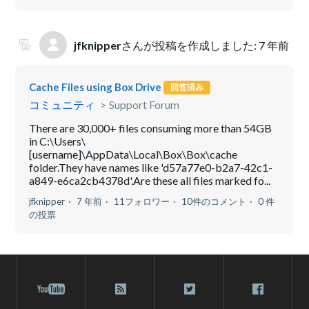
jfknipper
さんが投稿を作成しました:
7 年前
Cache Files using Box Drive
回答済み
コミュニティ
Support Forum
There are 30,000+ files consuming more than 54GB
in C:\Users\
[username]\AppData\Local\Box\Box\cache
folder.They have names like 'd57a77e0-b2a7-42c1-
a849-e6ca2cb4378d'.Are these all files marked fo...
jfknipper
7 年前
11フォロワー
10件のコメント
0 件
の投票