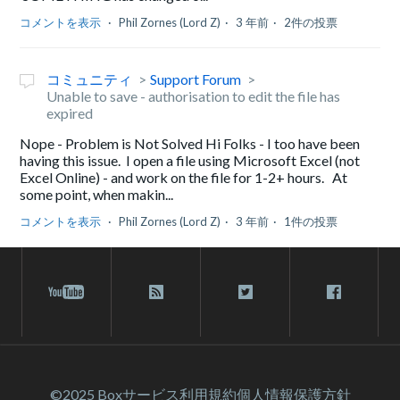
コメントを表示
Phil Zornes (Lord Z)
3 年前
2件の投票
コミュニティ
Support Forum
Unable to save - authorisation to edit the file has
expired
Nope - Problem is Not Solved Hi Folks - I too have been
having this issue. I open a file using Microsoft Excel (not
Excel Online) - and work on the file for 1-2+ hours. At
some point, when makin...
コメントを表示
Phil Zornes (Lord Z)
3 年前
1件の投票
©2025 Box
サービス利⽤規約
個人情報保護方針