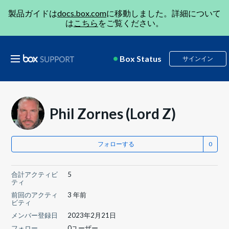
製品ガイドは
docs.box.com
に移動しました。詳細について
は
こちら
をご覧ください。
Box Status
サインイン
Phil Zornes (Lord Z)
フォローする
合計アクティビ
5
ティ
前回のアクティ
3 年前
ビティ
メンバー登録日
2023年2月21日
フォロー
0ユーザー