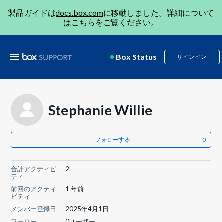
製品ガイドは
docs.box.com
に移動しました。詳細について
は
こちら
をご覧ください。
Box Status
サインイン
Stephanie Willie
フォローする
合計アクティビ
2
ティ
前回のアクティ
1 年前
ビティ
メンバー登録日
2025年4月1日
フォロー
0ユーザー