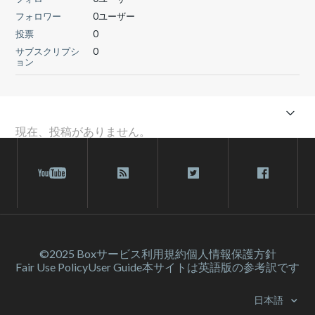
フォロワー
0ユーザー
投票
0
サブスクリプシ
0
ョン
現在、投稿がありません。
©2025 Box
サービス利⽤規約
個人情報保護方針
Fair Use Policy
User Guide
本サイトは英語版の参考訳です
日本語