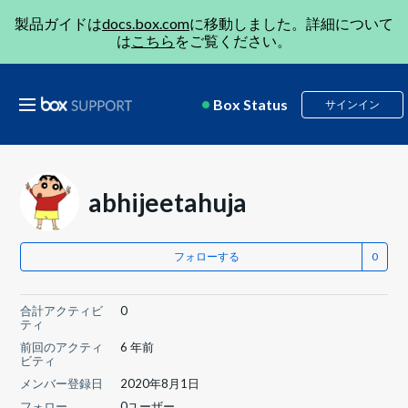
製品ガイドは
docs.box.com
に移動しました。詳細について
は
こちら
をご覧ください。
Box Status
サインイン
abhijeetahuja
フォローする
合計アクティビ
0
ティ
前回のアクティ
6 年前
ビティ
メンバー登録日
2020年8月1日
フォロー
0ユーザー