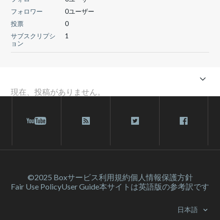
フォロワー
0ユーザー
投票
0
サブスクリプシ
1
ョン
現在、投稿がありません。
©2025 Box
サービス利⽤規約
個人情報保護方針
Fair Use Policy
User Guide
本サイトは英語版の参考訳です
日本語