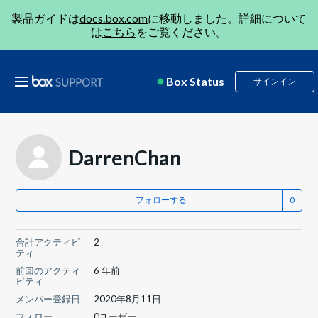
製品ガイドは
docs.box.com
に移動しました。詳細について
は
こちら
をご覧ください。
Box Status
サインイン
DarrenChan
フォローする
合計アクティビ
2
ティ
前回のアクティ
6 年前
ビティ
メンバー登録日
2020年8月11日
フォロー
0ユーザー