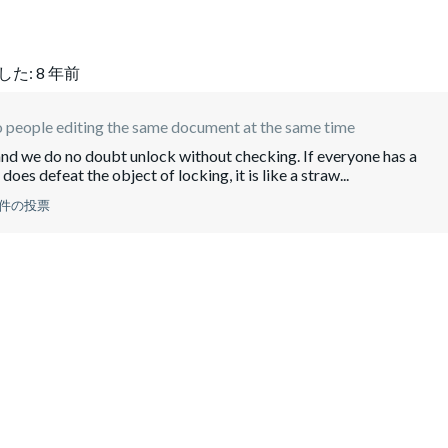
した:
8 年前
 people editing the same document at the same time
 and we do no doubt unlock without checking. If everyone has a
does defeat the object of locking, it is like a straw...
 件の投票