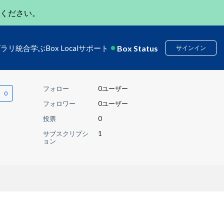
ください。
Box Status
ブラリ
統合
学ぶ
Box Local
サポート
サインイン
フォロー
0ユーザー
フォロワー
0ユーザー
投票
0
サブスクリプシ
1
ョン