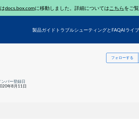
は
docs.box.com
に移動しました。詳細については
こちら
をご覧
製品ガイド
トラブルシューティングとFAQ
AIライ
フォローする
メンバー登録日
2020年8月11日