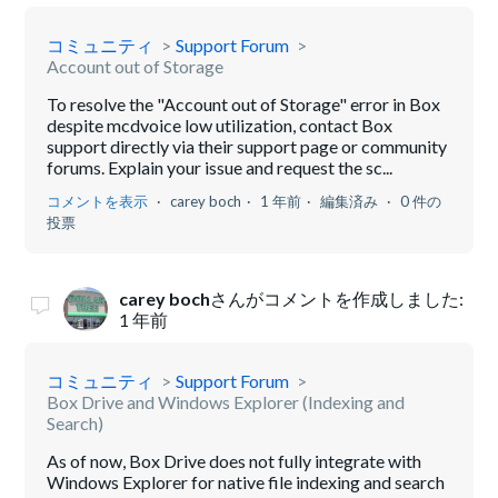
コミュニティ
Support Forum
Account out of Storage
To resolve the "Account out of Storage" error in Box
despite mcdvoice low utilization, contact Box
support directly via their support page or community
forums. Explain your issue and request the sc...
コメントを表示
carey boch
1 年前
編集済み
0 件の
投票
carey boch
さんがコメントを作成しました:
1 年前
コミュニティ
Support Forum
Box Drive and Windows Explorer (Indexing and
Search)
As of now, Box Drive does not fully integrate with
Windows Explorer for native file indexing and search