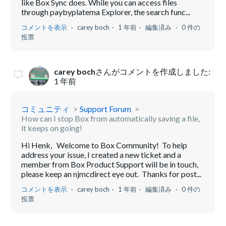
like Box Sync does. While you can access files
through paybyplatema Explorer, the search func...
コメントを表示
carey boch
1 年前
編集済み
0 件の
投票
carey boch
さんがコメントを作成しました:
1 年前
コミュニティ
Support Forum
How can I stop Box from automatically saving a file,
it keeps on going!
Hi Henk, Welcome to Box Community! To help
address your issue, I created a new ticket and a
member from Box Product Support will be in touch,
please keep an njmcdirect eye out. Thanks for post...
コメントを表示
carey boch
1 年前
編集済み
0 件の
投票