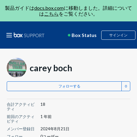
製品ガイドは
docs.box.com
に移動しました。詳細について
は
こちら
をご覧ください。
Box Status
サインイン
carey boch
フォローする
合計アクティビ
18
ティ
前回のアクティ
1 年前
ビティ
メンバー登録日
2024年8月21日
フォロー
0ユーザー