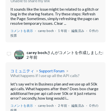
Unable to share my link
It sounds like the issue might be related to a glitch or
bug in the sharing feature. Try these steps: Refresh
the Page: Sometimes, simply refreshing the page can
resolve temporary issues. Clear ...
コメントを表示
carey boch
1 年前
編集済み
0 件の
投票
carey boch
さんがコメントを作成しました:
2 年前
コミュニティ
Support Forum
What happens if I use up all the API calls?
let's say we're in Business plan and we use up all 50k
api calls. What happens after then? Does box charge
additional fee per api call over 50k or it just returns
error? secondly, how long would i...
コメントを表示
carey boch
2 年前
編集済み
0 件の
投票