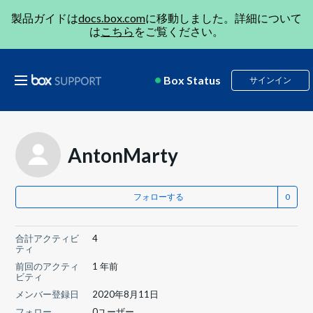
製品ガイドは
docs.box.com
に移動しました。詳細について
は
こちら
をご覧ください。
Box Status
サインイン
AntonMarty
フォローする
合計アクティビ
4
ティ
前回のアクティ
1 年前
ビティ
メンバー登録日
2020年8月11日
フォロー
0ユーザー