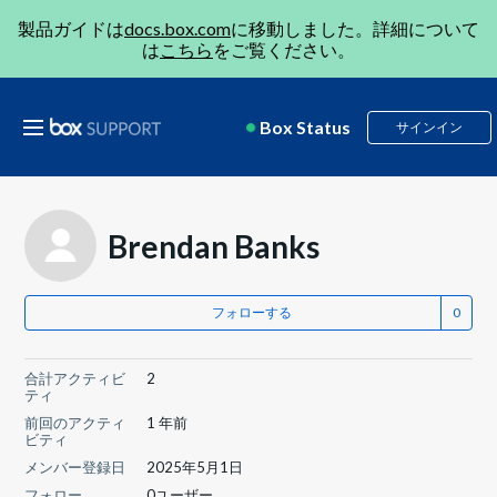
製品ガイドは
docs.box.com
に移動しました。詳細について
は
こちら
をご覧ください。
Box Status
サインイン
Brendan Banks
フォローする
合計アクティビ
2
ティ
前回のアクティ
1 年前
ビティ
メンバー登録日
2025年5月1日
フォロー
0ユーザー