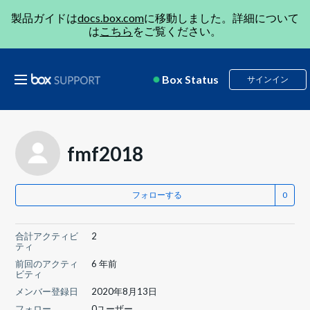
製品ガイドは
docs.box.com
に移動しました。詳細について
は
こちら
をご覧ください。
Box Status
サインイン
fmf2018
フォローする
合計アクティビ
2
ティ
前回のアクティ
6 年前
ビティ
メンバー登録日
2020年8月13日
フォロー
0ユーザー