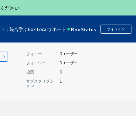
ください。
Box Status
ブラリ
統合
学ぶ
Box Local
サポート
サインイン
フォロー
0ユーザー
フォロワー
0ユーザー
投票
0
サブスクリプシ
1
ョン