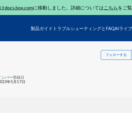
は
docs.box.com
に移動しました。詳細については
こちら
をご覧
製品ガイド
トラブルシューティングとFAQ
AIライ
フォローする
メンバー登録日
2023年5月17日