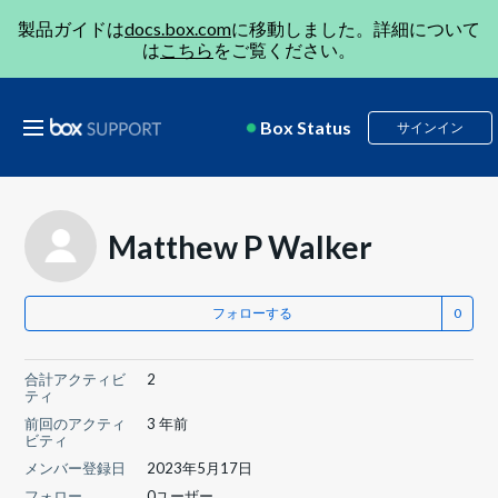
製品ガイドは
docs.box.com
に移動しました。詳細について
は
こちら
をご覧ください。
Box Status
サインイン
Matthew P Walker
フォローする
合計アクティビ
2
ティ
前回のアクティ
3 年前
ビティ
メンバー登録日
2023年5月17日
フォロー
0ユーザー