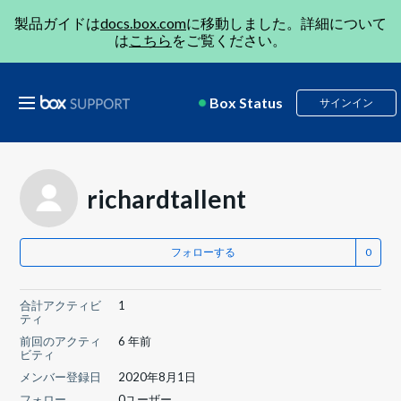
製品ガイドは
docs.box.com
に移動しました。詳細について
は
こちら
をご覧ください。
Box Status
サインイン
richardtallent
フォローする
合計アクティビ
1
ティ
前回のアクティ
6 年前
ビティ
メンバー登録日
2020年8月1日
フォロー
0ユーザー