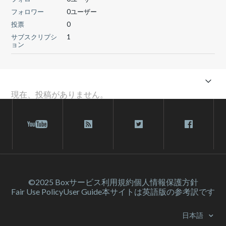
フォロワー
0ユーザー
投票
0
サブスクリプシ
1
ョン
現在、投稿がありません。
©2025 Box
サービス利⽤規約
個人情報保護方針
Fair Use Policy
User Guide
本サイトは英語版の参考訳です
日本語