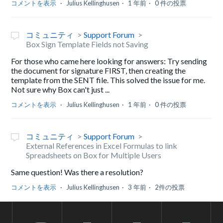
コメントを表示
Julius Kellinghusen
1 年前
0 件の投票
コミュニティ
Support Forum
Box Sign Template Fields not Saving
For those who came here looking for answers: Try sending
the document for signature FIRST, then creating the
template from the SENT file. This solved the issue for me.
Not sure why Box can't just ...
コメントを表示
Julius Kellinghusen
1 年前
0 件の投票
コミュニティ
Support Forum
External References in Excel Formulas to link
Spreadsheets on Box for Multiple Users
Same question! Was there a resolution?
コメントを表示
Julius Kellinghusen
3 年前
2件の投票