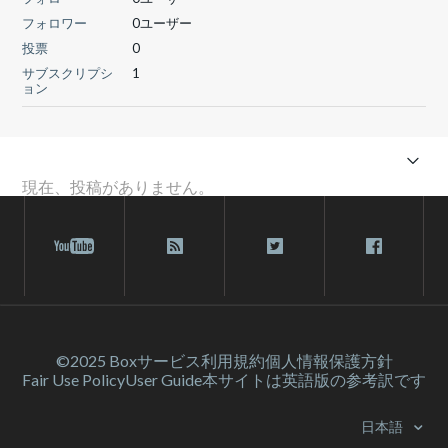
フォロワー
0ユーザー
投票
0
サブスクリプシ
1
ョン
現在、投稿がありません。
©2025 Box
サービス利⽤規約
個人情報保護方針
Fair Use Policy
User Guide
本サイトは英語版の参考訳です
日本語