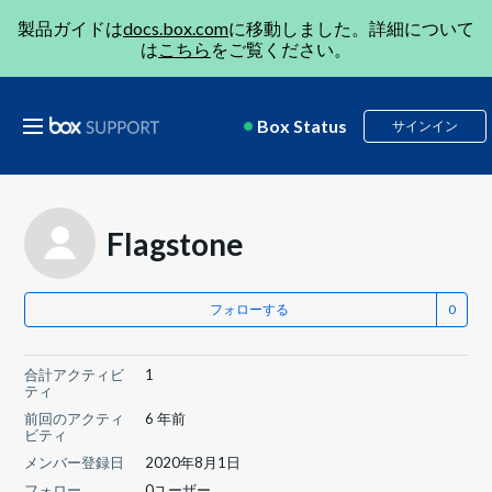
製品ガイドは
docs.box.com
に移動しました。詳細について
は
こちら
をご覧ください。
Box Status
サインイン
Flagstone
フォローする
合計アクティビ
1
ティ
前回のアクティ
6 年前
ビティ
メンバー登録日
2020年8月1日
フォロー
0ユーザー