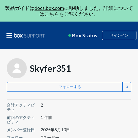
製品ガイドは
docs.box.com
に移動しました。詳細について
は
こちら
をご覧ください。
Box Status
サインイン
Skyfer351
フォローする
合計アクティビ
2
ティ
前回のアクティ
1 年前
ビティ
メンバー登録日
2025年5月10日
フォロー
0ユーザー