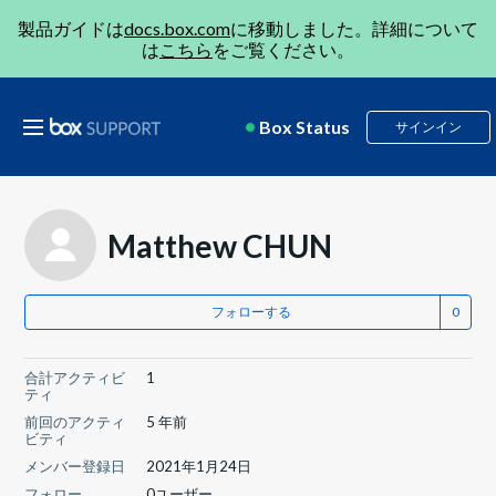
製品ガイドは
docs.box.com
に移動しました。詳細について
は
こちら
をご覧ください。
Box Status
サインイン
Matthew CHUN
フォローする
合計アクティビ
1
ティ
前回のアクティ
5 年前
ビティ
メンバー登録日
2021年1月24日
フォロー
0ユーザー