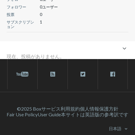
フォロワー
0ユーザー
投票
0
サブスクリプシ
1
ョン
現在、投稿がありません。
©2025 Box
サービス利⽤規約
個人情報保護方針
Fair Use Policy
User Guide
本サイトは英語版の参考訳です
日本語