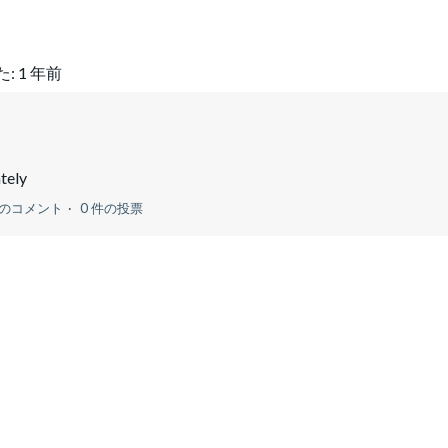
た:
1 年前
tely
件のコメント
0 件の投票