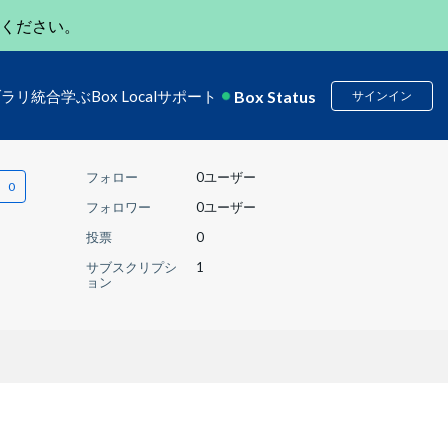
ください。
Box Status
ブラリ
統合
学ぶ
Box Local
サポート
サインイン
フォロー
0ユーザー
フォロワー
0ユーザー
投票
0
サブスクリプシ
1
ョン