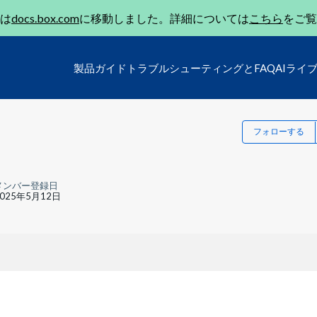
は
docs.box.com
に移動しました。詳細については
こちら
をご覧
製品ガイド
トラブルシューティングとFAQ
AIライ
フォローする
メンバー登録日
2025年5月12日