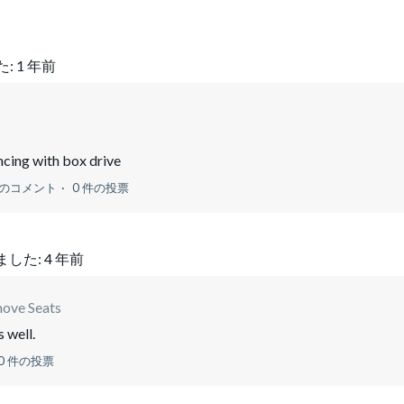
た:
1 年前
ncing with box drive
件のコメント
0 件の投票
ました:
4 年前
ove Seats
s well.
0 件の投票