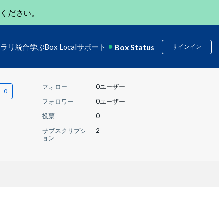
ください。
Box Status
ブラリ
統合
学ぶ
Box Local
サポート
サインイン
フォロー
0ユーザー
フォロワー
0ユーザー
投票
0
サブスクリプシ
2
ョン