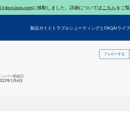
は
docs.box.com
に移動しました。詳細については
こちら
をご覧
製品ガイド
トラブルシューティングとFAQ
AIライ
フォローする
メンバー登録日
2022年1月6日