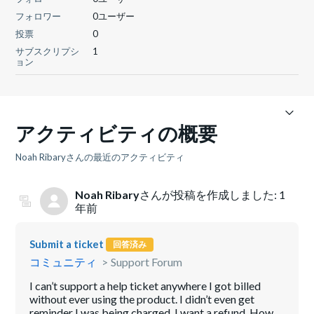
フォロワー
0ユーザー
投票
0
サブスクリプシ
1
ョン
アクティビティの概要
Noah Ribaryさんの最近のアクティビティ
Noah Ribary
さんが投稿を作成しました:
1
年前
Submit a ticket
回答済み
コミュニティ
Support Forum
I can’t support a help ticket anywhere I got billed
without ever using the product. I didn’t even get
reminder I was being charged. I want a refund. How