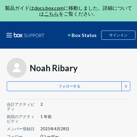
製品ガイドは
docs.box.com
に移動しました。詳細について
は
こちら
をご覧ください。
Box Status
サインイン
Noah Ribary
フォローする
合計アクティビ
2
ティ
前回のアクティ
1 年前
ビティ
メンバー登録日
2025年4月28日
フォロー
0ユーザー